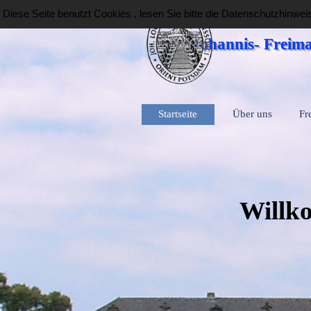
Direkt zum Seiteninhalt
Diese Seite benutzt Cookies , lesen Sie bitte die Datenschutzhinwei
Johannis- Freima
Startseite
Über uns
Fr
Will