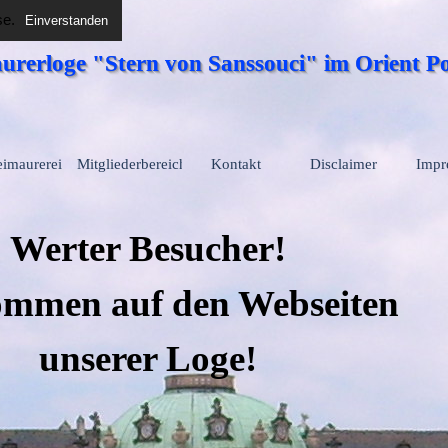
se.
Einverstanden
urerloge "Stern von Sanssouci" im Orient 
Menü überspringen
eimaurerei
Mitgliederbereich
Kontakt
Disclaimer
Impr
Werter Besucher!
kommen
auf den Webseiten
unserer Loge!